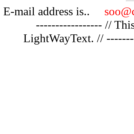
E-mail address is..
soo@c
----------------- // 
LightWayText. // ---------