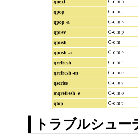
C-c m n
qnext
C-c m ,
qpop
C-c m <
qpop -a
C-c m p
qprev
C-c m .
qpush
C-c m >
qpush -a
C-c m r
qrefresh
C-c m e
qrefresh -m
C-c m s
qseries
C-c m o
mqrefresh -e
C-c m t
qtop
トラブルシュー