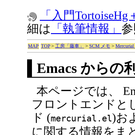
「入門TortoiseHg＋
細は
「執筆情報」
参
MAP
TOP
>
工房「藤車」
>
SCM メモ
>
Mercuri
Emacs からの
本ページでは、 Emac
フロントエンドとし
ド (
)お
mercurial.el
に関する情報をま