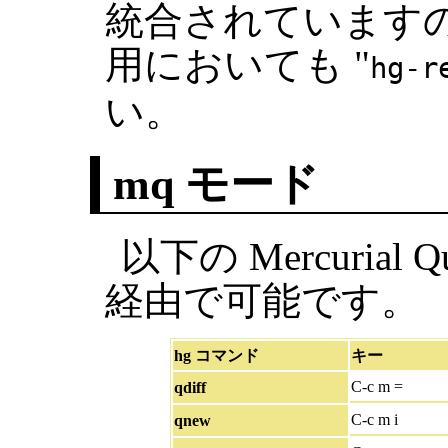
統合されていますので
用においても "
hg-r
い。
mq モード
以下の Mercurial 
経由で可能です。
hg コマンド
キー
C-c m =
qdiff
C-c m i
qnew