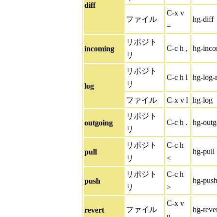
diff
C-x v
ファイル
hg-diff
=
リポジト
C-c h ,
hg-inc
incoming
リ
リポジト
C-c h l
hg-log-
リ
log
ファイル
C-x v l
hg-log
リポジト
C-c h .
hg-outg
outgoing
リ
リポジト
C-c h
hg-pull
pull
リ
<
リポジト
C-c h
hg-pus
push
リ
>
C-x v
ファイル
hg-rever
revert
u