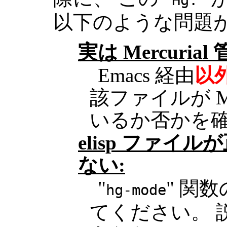
Hg:
以下のような問題
実は Mercuria
Emacs 経由
以
該ファイルが Me
いるか否かを
elisp ファイ
ない:
"
" 関
hg-mode
てください。 