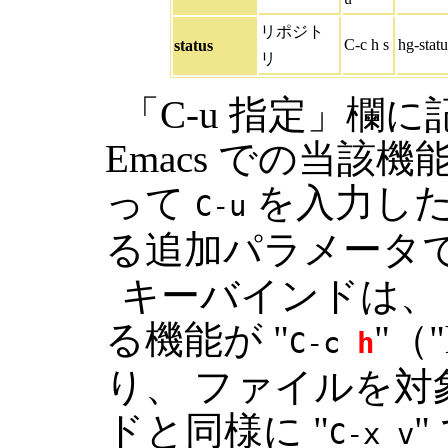
リポジト
C-c h s
hg-statu
status
リ
「C-u 指定」欄
Emacs での当該
って
を入力した
C-u
る追加パラメータ
キーバインドは、
る機能が "
"（"
C-c
h
り、 ファイルを対
ドと同様に "
C-x v