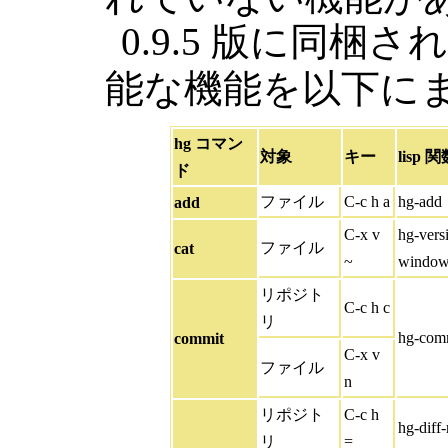
0.9.5 版に同梱さ
能な機能を以下に
hg コマン
対象
キー
lisp 
ド
ファイル
C-c h a
hg-add
add
C-x v
hg-vers
ファイル
cat
~
windo
リポジト
C-c h c
リ
hg-comm
commit
C-x v
ファイル
n
リポジト
C-c h
hg-diff
リ
=