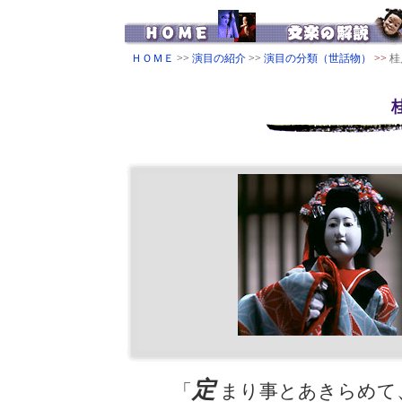
ＨＯＭＥ
>>
演目の紹介
>>
演目の分類（世話物）
>>
桂
定
「
まり事とあきらめて