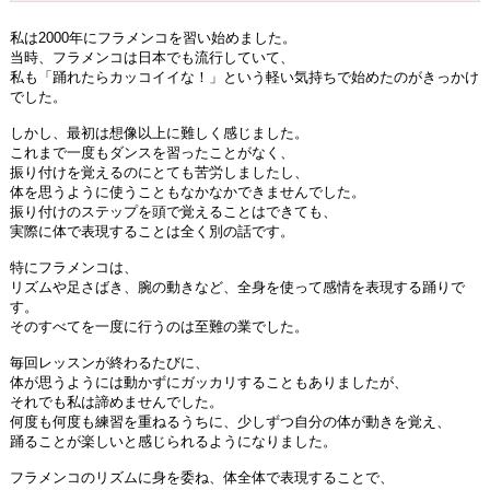
私は2000年にフラメンコを習い始めました。
当時、フラメンコは日本でも流行していて、
私も「踊れたらカッコイイな！」という軽い気持ちで始めたのがきっかけ
でした。
しかし、最初は想像以上に難しく感じました。
これまで一度もダンスを習ったことがなく、
振り付けを覚えるのにとても苦労しましたし、
体を思うように使うこともなかなかできませんでした。
振り付けのステップを頭で覚えることはできても、
実際に体で表現することは全く別の話です。
特にフラメンコは、
リズムや足さばき、腕の動きなど、全身を使って感情を表現する踊りで
す。
そのすべてを一度に行うのは至難の業でした。
毎回レッスンが終わるたびに、
体が思うようには動かずにガッカリすることもありましたが、
それでも私は諦めませんでした。
何度も何度も練習を重ねるうちに、少しずつ自分の体が動きを覚え、
踊ることが楽しいと感じられるようになりました。
フラメンコのリズムに身を委ね、体全体で表現することで、