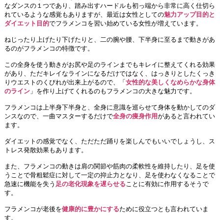
なダンスの１つであり、踏み出すハードルも初っ端から非常に高く仕切ら
れているような感覚もありますが、最近は女性としての
魅力アップ目的と
ダイエット目的
でフラメンコを習い始めている女性が増えています。
ねじったり上げたり下げたりと、二の腕や腰、下半身に至るまで動きがあ
るのがフラメンコの特徴です。
この全身を使う動きがお尻や足のラインまでもキレイに整えてくれる効果
があり、ただキレイなラインになるだけではなく、はっきりとしたくっき
りウエストのくびれが出来上がるので、「
女性的な美しくなめらかな身体
のライン
」を作り上げてくれるのもフラメンコの大きな魅力です。
フラメンコは上半身下半身と、全身に意識を巡らせて身体を動かしてのダ
ンスなので、一曲マスターするだけで
全身の痩身作用
があると言われてい
ます。
ダイエットの感覚でなく、ただただ踊りを楽しんでもいいでしょうし、ス
トレス発散効果もあります。
また、フラメンコの動きは肩の関節や筋肉の柔軟性を維持したり、足を使
うことで骨粗鬆症に対して一定の抑止力となり、足を使わなくなることで
急速に機能を失う
足の老化現象を遅らせる
ことに有効に作用するそうで
す。
フラメンコが老後を
健康的に豊かにする
ために役立つとも言われていま
す。