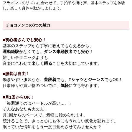
フラメンコのリズムに合わせて、手拍子や掛け声、基本ステップを体験
し、楽しく身体を動かしましょう。
チョコメンコの3つの魅力
■
初心者さんでも安心！
基本のステップから丁寧に教えてもらえるから、
運動経験
がなくても、
ダンス未経験者
でも安心！
難しいテクニックよりも、
音楽に合わせて
楽しく踊る
ことを大切にしています。
■服装は自由！
動きやすい服装なら、
普段着
でも、
Tシャツとジーンズ
でもOK！
仕事帰りや買い物のついでに、
気軽
に立ち寄れます。
■月1回からOK！
「毎週通うのはハードルが高い…。」
そんなあなたも大丈夫
！
月1回からのペースで、気軽に始められます。
続けることで、きっと心にも体にもうれしい変化が訪れます。
眠っていた情熱をもう一度目覚めさせてみませんか？