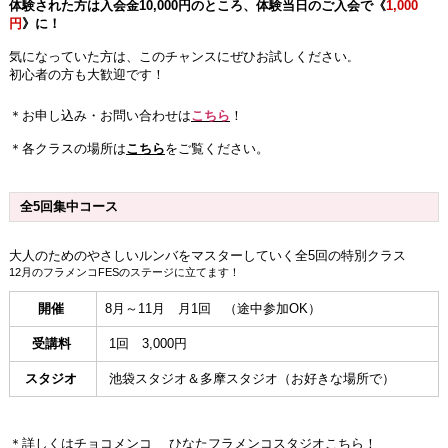
体験された方は入会金10,000円のところ、体験当日のご入会で《
1,000
円
》に！
気になっていた方は、このチャンスにぜひお試しください
。
初心者の方も大歓迎です！
＊お申し込み・お問い合わせは
こちら
！
＊各クラスの場所は
こちら
をご覧ください。
全5回集中コース
大人のためのやさしいルンバをマスターしていく全5回の特別クラス
12月のフラメンコFESのステージに立てます！
開催
8月～11月 月1回 （途中参加OK）
受講料
1回 3,000円
スタジオ
池袋スタジオ＆多摩スタジオ（お好きな場所で）
＊詳しくは
チョコメンコ ひなたフラメンコスタジオ
こちら！