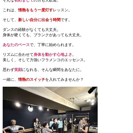
そんな
初めまして
の方も大歓迎。
これは、
情熱をもう一度灯す
レッスン。
そして、
新しい自分に出会う時間
です。
ダンスの経験がなくても
大丈夫。
身体が硬くても、
ブランクがあっても
大丈夫。
あなたのペース
で、丁寧に始められます。
リズムに合わせて
身体を動かす心地よさ
。
美しく、そして力強い
フラメンコのエッセンス。
思わず
笑顔
になれる、そんな瞬間をあなたに。
一緒に、
情熱のスイッチ
を入れてみませんか？