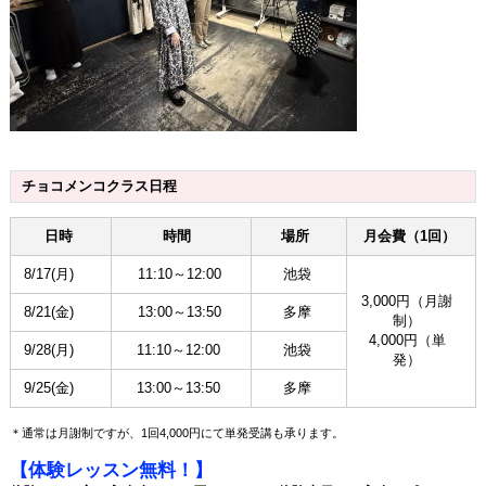
チョコメンコクラス日程
日時
時間
場所
月会費（1回）
8/17(月)
11:10～12:00
池袋
3,000円（月謝
8/21(金)
13:00～13:50
多摩
制）
4,000円（単
9/28(月)
11:10～12:00
池袋
発）
9/25(金)
13:00～13:50
多摩
＊通常は月謝制ですが、1回4,000円にて単発受講も承ります。
【体験レッスン無料！】