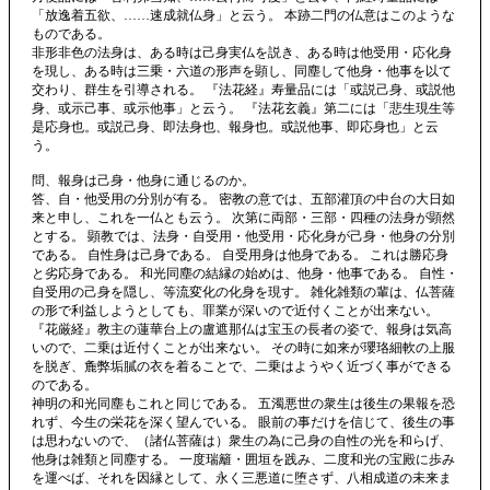
「放逸着五欲、……速成就仏身」と云う。 本跡二門の仏意はこのような
ものである。
非形非色の法身は、ある時は己身実仏を説き、ある時は他受用・応化身
を現し、ある時は三乗・六道の形声を顕し、同塵して他身・他事を以て
交わり、群生を引導される。 『法花経』寿量品には「或説己身、或説他
身、或示己事、或示他事」と云う。 『法花玄義』第二には「悲生現生等
是応身也。或説己身、即法身也、報身也。或説他事、即応身也」と云
う。
問、報身は己身・他身に通じるのか。
答、自・他受用の分別が有る。 密教の意では、五部灌頂の中台の大日如
来と申し、これを一仏とも云う。 次第に両部・三部・四種の法身が顕然
とする。 顕教では、法身・自受用・他受用・応化身が己身・他身の分別
である。 自性身は己身である。 自受用身は他身である。 これは勝応身
と劣応身である。 和光同塵の結縁の始めは、他身・他事である。 自性・
自受用の己身を隠し、等流変化の化身を現す。 雑化雑類の輩は、仏菩薩
の形で利益しようとしても、罪業が深いので近付くことが出来ない。
『花厳経』教主の蓮華台上の盧遮那仏は宝玉の長者の姿で、報身は気高
いので、二乗は近付くことが出来ない。 その時に如来が瓔珞細軟の上服
を脱ぎ、麁弊垢膩の衣を着ることで、二乗はようやく近づく事ができる
のである。
神明の和光同塵もこれと同じである。 五濁悪世の衆生は後生の果報を恐
れず、今生の栄花を深く望んでいる。 眼前の事だけを信じて、後生の事
は思わないので、（諸仏菩薩は）衆生の為に己身の自性の光を和らげ、
他身は雑類と同塵する。 一度瑞籬・囲垣を践み、二度和光の宝殿に歩み
を運べば、それを因縁として、永く三悪道に堕さず、八相成道の未来ま