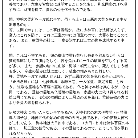
菩薩であり、衆生が皆貪欲に迷悶することを悲哀し、和光同塵の形を現
す故に、財施を得て、貪欲の心を伏せるのである。
問、神明の霊所を一度践む事で、忝くも上人は三悪趣の苦を免れる事が
出来るのか。
答、世間で申すには、この事は当然か。 故に太神宮には法師は入らず、
宮人はこれを防ぐ。 これは三宝の中には僧宝なので、大罪を捨てるので
ある。 また、熊野等の社は、一度参詣すれば三世の願を成就すると申
す。
問、これは不審である。 彼の御山で難行苦行し身命を顧みない行人は、
貧窮孤露にして衣服は乏しく、苦を免れずに一生の願望を空しくする者
が多い。 また、参詣の途中に山賊・海賊・頓死に合い、死んでしまう者
も多い。 今生の望みは既に空しく、後生の頼みもまた難しい。
答、霊地を一度でも践んだ人は、必ず三悪趣の苦を免れる事が出来る。
『正法念経』には「七歩道場、永離三悪、一入伽藍、決定菩提」と云
う。 道場も霊地も仏菩薩の霊地である。 仏と神は本跡は異なるが、心は
同一である。 垂跡の霊地も仏菩薩の霊地も、参詣の力に依り得られる利
益は同じである。 参詣の功酬により三悪道の苦を免れ、垂跡恭敬の力に
より菩提の果を得られる。
伊勢大神宮に僧が入らない事であるが、天神七代の末の伊弉諾・伊弉冊
尊の御子は、地神五代の始めの御神の天照太神である。 今の伊勢太神宮
がこれである。 御本地は大日如来である。 （大日）如来は諸仏菩薩の本
師で、一切三宝の智母である。 その垂跡であるので、どうして僧を厭わ
れるだろうか。