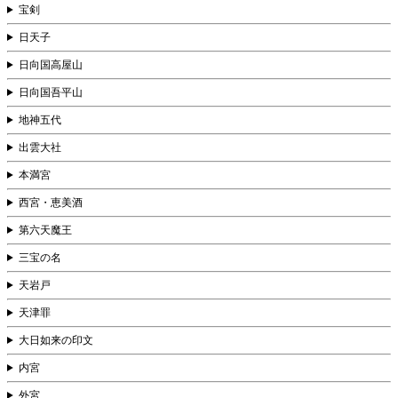
宝剣
日天子
日向国高屋山
日向国吾平山
地神五代
出雲大社
本満宮
西宮・恵美酒
第六天魔王
三宝の名
天岩戸
天津罪
大日如来の印文
内宮
外宮