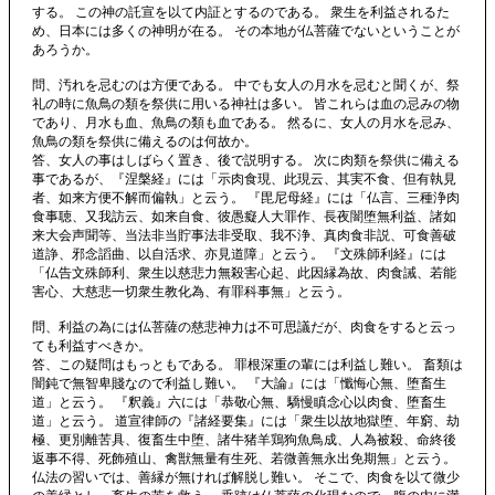
する。 この神の託宣を以て内証とするのである。 衆生を利益されるた
め、日本には多くの神明が在る。 その本地が仏菩薩でないということが
あろうか。
問、汚れを忌むのは方便である。 中でも女人の月水を忌むと聞くが、祭
礼の時に魚鳥の類を祭供に用いる神社は多い。 皆これらは血の忌みの物
であり、月水も血、魚鳥の類も血である。 然るに、女人の月水を忌み、
魚鳥の類を祭供に備えるのは何故か。
答、女人の事はしばらく置き、後で説明する。
次に肉類を祭供に備える
事であるが、『涅槃経』には「示肉食現、此現云、其実不食、但有執見
者、如来方便不解而偏執」と云う。 『毘尼母経』には「仏言、三種浄肉
食事聴、又我訪云、如来自食、彼愚癡人大罪作、長夜闇堕無利益、諸如
来大会声聞等、当法非当貯事法非受取、我不浄、真肉食非説、可食善破
道諍、邪念謟曲、以自活求、亦見道障」と云う。 『文殊師利経』には
「仏告文殊師利、衆生以慈悲力無殺害心起、此因縁為故、肉食誡、若能
害心、大慈悲一切衆生教化為、有罪科事無」と云う。
問、利益の為には仏菩薩の慈悲神力は不可思議だが、肉食をすると云っ
ても利益すべきか。
答、この疑問はもっともである。 罪根深重の輩には利益し難い。 畜類は
闇鈍で無智卑賤なので利益し難い。 『大論』には「懺悔心無、堕畜生
道」と云う。 『釈義』六には「恭敬心無、驕慢瞋念心以肉食、堕畜生
道」と云う。 道宣律師の『諸経要集』には「衆生以故地獄堕、年窮、劫
極、更別離苦具、復畜生中堕、諸牛猪羊鶏狗魚鳥成、人為被殺、命終後
返事不得、死飾殖山、禽獣無量有生死、若微善無永出免期無」と云う。
仏法の習いでは、善縁が無ければ解脱し難い。 そこで、肉食を以て微少