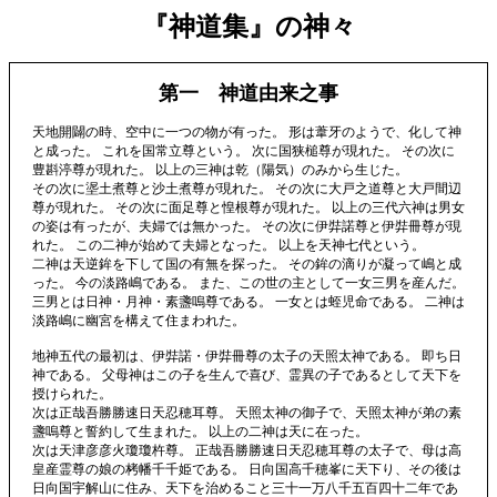
『神道集』の神々
第一 神道由来之事
天地開闢の時、空中に一つの物が有った。 形は葦牙のようで、化して神
と成った。 これを国常立尊という。 次に国狭槌尊が現れた。 その次に
豊斟渟尊が現れた。 以上の三神は乾（陽気）のみから生じた。
その次に埿土煮尊と沙土煮尊が現れた。 その次に大戸之道尊と大戸間辺
尊が現れた。 その次に面足尊と惶根尊が現れた。 以上の三代六神は男女
の姿は有ったが、夫婦では無かった。 その次に伊弉諾尊と伊弉冊尊が現
れた。 この二神が始めて夫婦となった。 以上を天神七代という。
二神は天逆鉾を下して国の有無を探った。 その鉾の滴りが凝って嶋と成
った。 今の淡路嶋である。 また、この世の主として一女三男を産んだ。
三男とは日神・月神・素盞嗚尊である。 一女とは蛭児命である。 二神は
淡路嶋に幽宮を構えて住まわれた。
地神五代の最初は、伊弉諾・伊弉冊尊の太子の天照太神である。 即ち日
神である。 父母神はこの子を生んで喜び、霊異の子であるとして天下を
授けられた。
次は正哉吾勝勝速日天忍穂耳尊。 天照太神の御子で、天照太神が弟の素
盞嗚尊と誓約して生まれた。 以上の二神は天に在った。
次は天津彦彦火瓊瓊杵尊。 正哉吾勝勝速日天忍穂耳尊の太子で、母は高
皇産霊尊の娘の栲幡千千姫である。 日向国高千穂峯に天下り、その後は
日向国宇解山に住み、天下を治めること三十一万八千五百四十二年であ