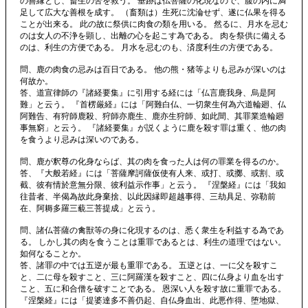
の善縁とし、畜生の苦を救う。 垂跡は仏菩薩の化現なので、腹の内に満
足して広大な善根を成す。 （畜類は）生死に沈淪せず、遂に仏果を得る
ことが出来る。 此の故に祭供に肉食の類を用いる。 然るに、月水を忌む
のは女人の不浄を顕し、出離の心を起こす為である。 肉を祭供に備える
のは、利生の方便である。 月水を忌むのも、済度利生の方便である。
問、鹿の肉食の忌みは百日である。 他の熊・猪等よりも忌みが深いのは
何故か。
答、道宣律師の『諸経要集』に引用する経には「仏言鹿我身、烏是阿
難」と云う。 『首楞厳経』には「阿難白仏、一切衆生何為六道輪廻、仏
阿難告、有狩師鹿殺、狩師亦鹿生、鹿亦生狩師、如此間、其罪業造輪廻
事無窮」と云う。 『諸経要集』が説くように鹿を殺す罪は重く、他の肉
を食うより忌みは深いのである。
問、鹿が釈尊の化身ならば、其の肉を食った人は何の罪業を得るのか。
答、『大般若経』には「菩薩摩訶薩仮使有人来、或打、或擲、或割、或
截、彼有情於意無分限、彼利益示作事」と云う。 『涅槃経』には「我如
往昔者、半偈為故此身棄捨、以此因縁即超越事得、三劫具足、弥勒前
在、阿耨多羅三藐三菩提成」と云う。
問、諸仏菩薩の禽獣等の身に化現するのは、悉く衆生を利益する為であ
る。 しかし其の肉を食うことは重罪であるとは、利生の道理ではない。
如何なることか。
答、諸罪の中では五逆が最も重罪である。 五逆とは、一に父を殺すこ
と、二に母を殺すこと、三に阿羅漢を殺すこと、四に仏身より血を出す
こと、五に和合僧を破すことである。 恩深い人を殺す故に重罪である。
『涅槃経』には「提婆達多不善仍起、自仏身血出、此悪作得、堕地獄、