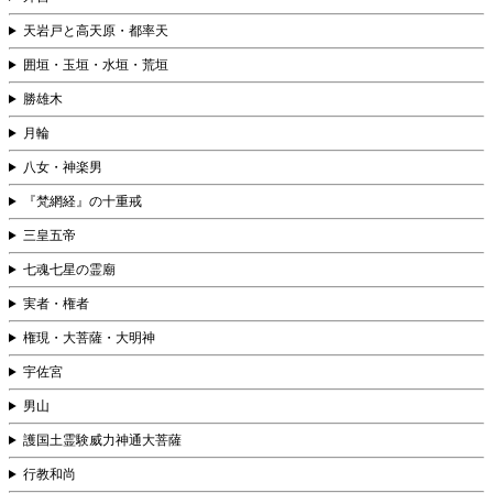
天岩戸と高天原・都率天
囲垣・玉垣・水垣・荒垣
勝雄木
月輪
八女・神楽男
『梵網経』の十重戒
三皇五帝
七魂七星の霊廟
実者・権者
権現・大菩薩・大明神
宇佐宮
男山
護国土霊験威力神通大菩薩
行教和尚