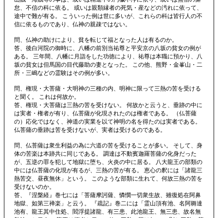
怠、不信の科に依る。 或いは親類縁者の死気・産などの汚れに依って、
途中で難が有る。 こういった例は世に多いが、これらの科は皆行人の不
信に依るものであり、仏神の親疎ではない。
問、仏神の助けにより、貧を転じて福となった人は有るのか。
答、後白河院の御時に、八幡の前別当祐尊と平安京の八坂の貧女の例が
ある。 三年間、八幡に月詣をした功徳により、祐尊は本職に預かり、八
坂の貧女は但馬国の目代藤助の妻となった。 この他、熊野・金峯山・二
所・三嶋などの霊験はその例が多い。
問、権現・大菩薩・大明神の三種の内、明神に限って三熱の苦を受ける
と聞く。 これは何故か。
答、権現・大菩薩は三熱の苦を受けない。 何故かと云うと、垂跡の中に
は実者・権者が有り、仏菩薩が化現されたのは権者である。 （仏菩薩
の）応化ではなく、神道の実業を以て神明の名を得たのは実者である。
仏菩薩の垂跡は苦を受けないが、実者は受けるのである。
問、仏菩薩は衆生利益の為に六道の苦を受けることが多い。 そして、身
体の苦楽は本跡共に同じである。 調達は不動賓迦羅菩薩の化身だった
が、五逆の罪を犯して地獄に堕ち、火炎の中に居る。 八大龍王の部類の
中には仏菩薩の化現が有るが、三熱の苦が有る。 恵心の釈には「諸龍三
熱苦交、昼夜無休」という。 このような部類に生れて、何故三熱の苦を
受けないのか。
答、『涅槃経』巻七には「菩薩摩訶薩、憐憫一切衆生故、雖復処在阿鼻
地獄、如第三禅楽」と云う。 『疏記』巻二には「霊山頂有池、名阿耨達
池有、龍王其中住処、閻浮提諸龍、有三患、此池龍王、無三患、故名無