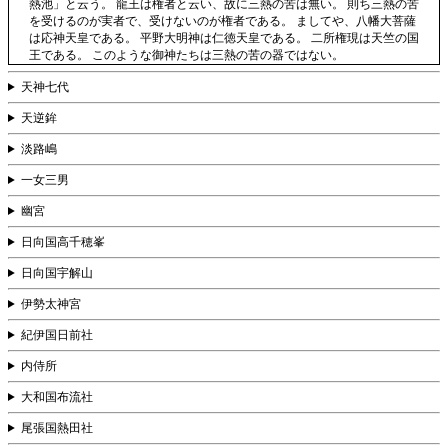
熱池」と云う。 龍王は権者と云い、故に三熱の苦は無い。 則ち三熱の苦
を受けるのが実者で、受けないのが権者である。 ましてや、八幡大菩薩
は応神天皇である。 平野大明神は仁徳天皇である。 二所権現は天竺の国
王である。 このような御神たちは三熱の苦の器ではない。
天神七代
天逆鉾
淡路嶋
一女三男
幽宮
日向国高千穂峯
日向国宇解山
伊勢太神宮
紀伊国日前社
内侍所
大和国布流社
尾張国熱田社