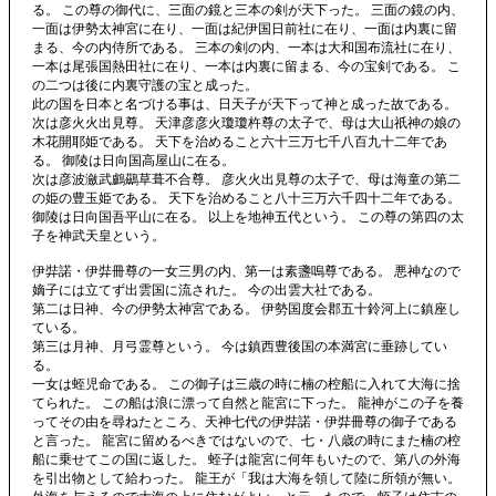
る。 この尊の御代に、三面の鏡と三本の剣が天下った。 三面の鏡の内、
一面は伊勢太神宮に在り、一面は紀伊国日前社に在り、一面は内裏に留
まる、今の内侍所である。 三本の剣の内、一本は大和国布流社に在り、
一本は尾張国熱田社に在り、一本は内裏に留まる、今の宝剣である。 こ
の二つは後に内裏守護の宝と成った。
此の国を日本と名づける事は、日天子が天下って神と成った故である。
次は彦火火出見尊。 天津彦彦火瓊瓊杵尊の太子で、母は大山祇神の娘の
木花開耶姫である。 天下を治めること六十三万七千八百九十二年であ
る。 御陵は日向国高屋山に在る。
次は彦波瀲武鸕鷀草葺不合尊。 彦火火出見尊の太子で、母は海童の第二
の姫の豊玉姫である。 天下を治めること八十三万六千四十二年である。
御陵は日向国吾平山に在る。 以上を地神五代という。 この尊の第四の太
子を神武天皇という。
伊弉諾・伊弉冊尊の一女三男の内、第一は素盞嗚尊である。 悪神なので
嫡子には立てず出雲国に流された。 今の出雲大社である。
第二は日神、今の伊勢太神宮である。 伊勢国度会郡五十鈴河上に鎮座し
ている。
第三は月神、月弓霊尊という。 今は鎮西豊後国の本満宮に垂跡してい
る。
一女は蛭児命である。 この御子は三歳の時に楠の椌船に入れて大海に捨
てられた。 この船は浪に漂って自然と龍宮に下った。 龍神がこの子を養
ってその由を尋ねたところ、天神七代の伊弉諾・伊弉冊尊の御子である
と言った。 龍宮に留めるべきではないので、七・八歳の時にまた楠の椌
船に乗せてこの国に返した。 蛭子は龍宮に何年もいたので、第八の外海
を引出物として給わった。 龍王が「我は大海を領して陸に所領が無い。