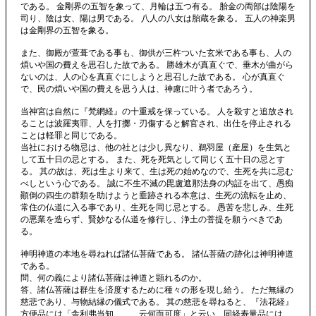
である。 金剛界の五智を象って、月輪は五つ有る。 胎金の両部は陰陽を
司り、陰は女、陽は男である。 八人の八女は胎蔵を象る。 五人の神楽男
は金剛界の五智を象る。
また、御殿が萱葺である事も、御供が三杵ついた玄米である事も、人の
煩いや国の費えを思召した故である。 勝雄木が真直ぐで、垂木が曲がら
ないのは、人の心を真直ぐにしようと思召した故である。 心が真直ぐ
で、民の煩いや国の費えを思う人は、神慮に叶う者であろう。
当神宮は自然に『梵網経』の十重戒を保っている。 人を殺すと追放され
ることは波羅夷罪、人を打擲・刃傷すると解官され、出仕を停止される
ことは軽罪と同じである。
当社における物忌は、他の社とは少し異なり、鵜羽屋（産屋）を生気と
して五十日の忌とする。 また、死を死気として同じく五十日の忌とす
る。 其の故は、死は生より来て、生は死の始めなので、生死を共に忌む
べしという心である。 誠に不生不滅の毘盧遮那法身の内証を出て、愚痴
顚倒の四生の群類を助けようと垂跡される本意は、生死の流転を止め、
常住の仏道に入る事であり、生死を同じ忌とする。 愚苦を悲しみ、生死
の悪業を造らず、賢妙なる仏道を修行し、浄土の菩提を願うべきであ
る。
神明神道の本地を尋ねれば諸仏菩薩である。 諸仏菩薩の跡化は神明神道
である。
問、何の義により諸仏菩薩は神道と顕れるのか。
答、諸仏菩薩は群生を済度するために種々の形を現し給う。 ただ無縁の
慈悲であり、与物結縁の儀式である。 其の慈悲を尋ねると、『法花経』
方便品には「舎利弗当知、……云何而可度」と云い、同経寿量品には