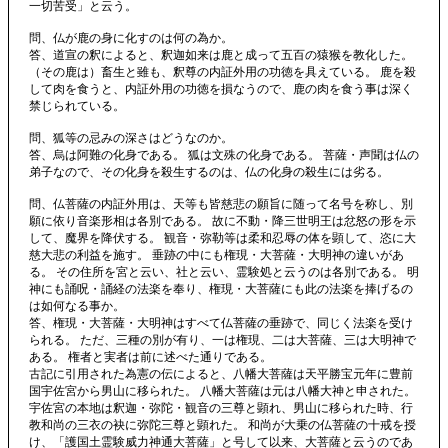
一切苦受」と云う。
問、仏が鹿の身に化すのは何の為か。
答、道宣の釈によると、釈迦如来は鹿と成って五百の猿猴を教化した。
（その鹿は）畜生と雖も、釈尊の内証外用の功徳を具えている。 鹿を殺
して肉を食うと、内証外用の功徳を損なうので、鹿の肉を食う事は深く
禁じられている。
問、狐等の忌みの深さはどうなのか。
答、烏は阿難の化身である。 狐は文殊の化身である。 菩薩・声聞は仏の
弟子なので、その化身を殺生するのは、仏の化身の殺生には劣る。
問、仏菩薩の内証外用は、天等も皆慈悲の願旨に随って名号を称し、別
願に依り音楽形相は各別である。 故に不動・降三世明王は忿怒の形を示
して、魔界を降伏する。 観音・弥勒等は柔和忍辱の体を顕して、恣に大
慈大悲の利益を施す。 垂跡の中にも権現・大菩薩・大明神の違いがあ
る。 その住所を宮と云い、社と云い、霊験処と云うのは各別である。 明
神にも誦呪・誦経の法楽を奉り、権現・大菩薩にも此の法楽を捧げるの
は如何なる事か。
答、権現・大菩薩・大明神はすべて仏菩薩の垂跡で、同じく法楽を受け
られる。 ただ、三種の別が有り、一は権現、二は大菩薩、三は大明神で
ある。 権者と実者は前に述べた通りである。
古記に引用された為憲の伝によると、八幡大菩薩は天平勝宝元年に豊前
国宇佐宮から男山に移られた。 八幡大菩薩は元は八幡大神と申された。
宇佐宮の本地は釈迦・弥陀・観音の三尊と顕れ、男山に移られた時、行
教和尚の三衣の袂に弥陀三尊と顕れた。 和尚が大乗の仏菩薩の十戒を授
け、「護国土霊験威力神通大菩薩」と号して以来、大菩薩と云うのであ