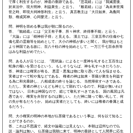
で厚く利生するのが、神道の垂跡である。 『悲花経』には「我滅度後、
於末法中、現大明神、利益衆生」と云う。 『般若経』には「為未来世濁
世之時、即現大祠神形利生」と云う。 真言教主は「大日如来、為麁同
類、権成冥神、心同嬰児」と云う。
問、神明を崇める事は我が朝に限るのか。
答、『観経疏』には「父王有子事、所々神求、終得事不能」と云う。
『大論』には「樹神祈子得」と見える。 漢土では、三皇五帝の往魂や七
魂七星の霊廟等を始めとして、大小の神祇が多いと聞く。 我が朝はもと
より神国である故に、百八十柱の神を始めとして、一万三千七百余所等
はみな利益がめでたい。
問、ある人が云うには、『毘吠論』によると一度神を礼すると五百生は
蛇身の報いを受けるという。 もしそうならば、神を礼すべきだろうか。
答、神道には権実が有る。 悪霊・悪鬼は物に取り憑いて人を悩ませる。
実者はすべて蛇や鬼などである。 権者の神は如来・菩薩が衆生を利益す
る為に和光垂跡し、八相成道の終りを論じる。 当然帰依すべきである。
ただし、実者の神といえども神として顕れているので、利益が無いわけ
ではない。 日本は神国なので、総じて敬礼すべきである。 国の風習は凡
愚であり、権実を弁別するのは難しい。 ただ神に随って敬い礼して、何
の失が有るだろうか。 始めは実者だとしても、終いには権者の眷属と成
るだろう。
問、大小権実の明神の本地が仏菩薩であるという事は、何を以て知るこ
とができるのか。
答、これは不思議で、経文や論蔵には見えない。 本朝は辺州なので仏
説・論判は無い。 仏菩薩は我朝に来て、明神の垂跡として人間界に応生