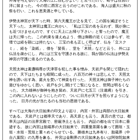
外海を与えるので大海の上に住むがよい」と云ったので、蛭子は住吉の
洋に留まった。 今の世に西宮と云うのがこれである。 海人は盛大に秋の
祭を行い、これを恵美酒と申している。
伊勢太神宮が天下った時、第六天魔王が之を見て、この国を滅ぼそうと
天下った。 太神宮は魔王に向かい、「私は三宝の名を云わず、我が身に
も近づけませんので、すぐに天上にお帰り下さい」と誓ったので、魔王
は天に帰った。 この約束を違えぬよう、僧は御殿の近くには参らず、社
壇では経を顕には持たない。 三宝の名も正しく呼ばず、仏を「立スク
コリタキ
ミ」、経を「染紙」、僧を「髪長」、堂を「
木焼
」などと云う。 外には
仏法を疎かにし、内には三宝を守護される故に、我が国の仏法は伊勢太
神宮の守護に依るのである。
天照太神は素盞嗚尊が天津罪を犯した事を憎み、天岩戸を閉じて隠れた
ので、天下はたちまち暗闇に成った。 八百万の神々は悲しんで、天照太
神を誘い出す為、庭火を焚いて神楽を行った。 天照太神は御子神たちの
遊びをゆかしく思い、岩戸を少し開けてご覧になると、世間は明るくな
った。 大力雄神が御神を抱き留め、天岩戸に七五三（注連縄）を引き、
この内に入れないようにしたので、ついに日月が天下を照らすようにな
った。 日月の光が当たるのも当社の恩徳である。
すべては大海の大日如来の印文より起り、内宮・外宮は両部の大日如来
である。 天岩戸とは都率天であり、高天原とも云う。 真言の意では、都
率天は内証の法界宮殿で、密厳浄土とも云う。 内証の都を出て日本に垂
迹する。 故に内宮は胎蔵界の大日如来で、四重曼茶羅を象って囲垣・玉
垣・水垣・荒垣と重々めぐらせている。 勝雄木は九本有り、胎蔵界（中
台八葉院）の九尊を象る。 外宮は金剛界の大日如来あるいは阿弥陀如来