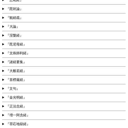
『毘吠論』
『観経疏』
『大論』
『涅槃経』
『毘尼母経』
『文殊師利経』
『諸経要集』
『大般若経』
『首楞厳経』
『文句』
『金光明経』
『正法念経』
『増一阿含経』
『罪応地獄経』