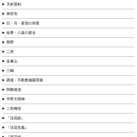
天村雲剣
神宮寺
日・月・星宿の所変
祐尊・八坂の貧女
熊野
二所
金峯山
三嶋
調達・不動賓迦羅菩薩
阿耨達池
平野大明神
二所権現
『法花経』
『法花玄義』
『悲花経』