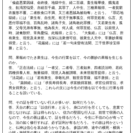
「偸盗悪業因縁、命終後、地獄中生、経二百歳、畜生報畢後、餓鬼道
生、飢渇苦悩受、亦経百千歳、其罪了、人中生、三種果報得、一者貧窮
衣服形不覆、二者飲食口不満、又三者悪賊為被劫奪」と云う。 『罪応地
獄経』には「衆生有、自生死、有児子無事孤立、何罪至処有、仏言、尤
悪付罪福不信、百鳥乱時、諸鳥子失、諸鳥敢此罪獲」「又若衆生有、孤
寒、父母兄弟有事無、他為長大、何人成、何罪至処、仏言、以前世人
時、諸禽獣狩、常鳥憂悩、此報得」と云う。 『大集経』には「仏言、所
有衆生、現世及未来世、当深仏法衆僧可信、彼衆生人天中、常勝妙果報
得受」と云う。 『花厳経』には「若一句未曽有法聞、三千世界珍宝得
勝」と云う。
問、果報めでたき衆生は、今生の行業を以て、今の勝妙の果報を生じる
のか。
答、『正念法経』には「一者父、二者母、三者如来、四者読法時、若此
四種供養人有、無量福得、現世人為被讃嘆、未来世能菩提得」と云う。
『法花経』には「若有衆生、恭敬礼拝、観世音菩薩、福不唐捐」と云
う。 『薬師経』には「求長寿得長寿、求富饒得富饒、求官位得官位、求
男女得男女」と云う。 これらの文には今生の行徳を以て今生に行果を得
ることを説いている。
問、その証を得ていない行人が多いが、如何だろうか。
答、天台の釈には「以信行本」と云う。 身口の行を尽くしても、意業で
信じなければ、証は得られない。 信力の堅固な行人は、前世で宿善の人
なので、今生の善は盛んで、証を得るだろう。 今生に不信の心が有って
も、法の如く修行すれば、必ず証利が有るだろう。 その故は何かという
と、仏神は信心を哀み給うからである。 参詣の時、途中の横死・横病・
山賊・海賊等の事は、或いは精進中の汚穢不浄に依り、或いは無宿の懈