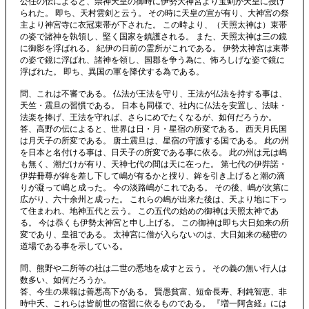
公任の伝によると、崇神天皇の御時に伊勢大神宮より宝剣が天皇に授け
られた。 即ち、天村雲剣と云う。 その時に天皇の宣が有り、大神宮の祭
主より神宮寺に衣冠束帯が下された。 この時より、（天照太神は）束帯
の姿で諸神を執領し、堅く国家を鎮護される。 また、天照太神は三の鏡
に御影を浮ばれる。 紀伊の日前の霊所がこれである。 伊勢太神宮は束帯
の姿で鏡に浮ばれ、諸神を領し、国郡を争う為に、怖ろしげな姿で鏡に
浮ばれた。 即ち、異国の軍を降伏する為である。
問、これは不審である。 仏法が王法を守り、王法が仏法を持する事は、
天竺・震旦の習慣である。 日本も同様で、社内に仏法を安置し、法味・
法楽を捧げ、王法を守れば、さらにめでたくなるが、如何だろうか。
答、高野の伝によると、世界は日・月・星宿の所変である。 西天月氏国
は月天子の所変である。 唐土震旦は、星宿の守護する国である。 此の州
を日本と名付ける事は、日天子の所変である事に依る。 此の州は元は嶋
も無く、潮だけが有り、天神七代の間は天に在った。 第七代の伊弉諾・
伊弉冊尊が鉾を差し下して嶋が有るかと捜り、鉾を引き上げると潮の滴
りが凝って嶋と成った。 今の淡路嶋がこれである。 その後、嶋が次第に
広がり、六十余州と成った。 これらの嶋が出来た後は、天より地に下っ
て住まわれ、地神五代と云う。 この五代の始めの御神は天照太神であ
る。 今は忝くも伊勢太神宮と申し上げる。 この御神は即ち大日如来の所
変であり、皇祖である。 太神宮に僧が入らないのは、大日如来の秘密の
道場である事を示している。
問、熊野や二所等の社は二世の悉地を成すと云う。 その義の無い行人は
数多い、如何だろうか。
答、今生の果報は善悪高下がある。 賢愚貧富、短命長寿、利鈍智恵、非
時中夭、これらは皆前世の宿習に依るものである。 『増一阿含経』には