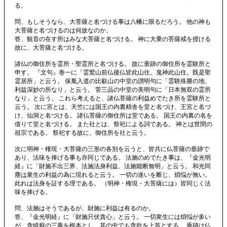
る。
問、もしそうなら、大菩薩と名づける事は八幡に限るだろう。 他の神も
大菩薩と名づけるのは何故なのか。
答、観音の在す所はみな大菩薩と名づける。 神に大乗の菩薩戒を授ける
故に、大菩薩と名づける。
諸仏の御住所を霊所・聖霊所と名づける。 故に垂跡の御住所を霊験所と
申す。 『文句』巻一に「霊鷲山前仏後仏皆此山住。鬼神此山住。既是聖
霊居所」と云う。 保胤入道の比叡山の中堂の讃明句に「霊験殊勝の地、
利益深妙の所なり」と云う。 菅三品の中堂の美明句に「日本無双の霊所
なり」と云う。 これら考えると、諸仏菩薩の利益めでたき所を霊験所と
云う。 次に宮とは、天竺には国王の内裏精舎を堂と名づけ、王宮と名づ
け、仙洞と名づける。 諸仏菩薩の御住所は堂である。 国王の内裏の名を
借りて堂と名づける。 また社とは、祭祀による詞である。 神とは世間の
祖宗である。 祭祀する故に、御住所を社と云う。
次に明神・権現・大菩薩の三形の各別を云うと、皆共に仏菩薩の垂跡で
あり、法味を捧げる事も亦同じである。 法施のめでたき事は、『金光明
経』に「財施不出三界、法施法身利益、法施能断無明」と云う。 和光同
塵は衆生の利益の為に現れると云う。 一切の迷いを断じ、煩悩が無い。
此れは法身を証する理である。 （明神・権現・大菩薩には）皆同じく法
味を捧げる。
問、法施はそうであるが、財施に利益は有るのか。
答、『金光明経』に「財施只伏貪心」と云う。 一切衆生には煩悩が多い
が、貪瞋癡の三毒を根本とし、其の中でも貪欲を上首とする。 垂跡は仏