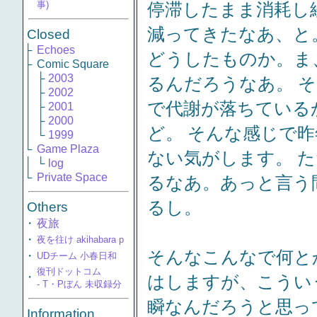
事)
停滞したまま消耗し
減ってきたなあ、と
Closed
├
Echoes
どうしたものか。ま
├
Comic Square
│
├
2003
るんだろうなあ。 
│
├
2002
で代謝が落ちている
│
├
2001
│
├
2000
ど。 そんな感じで
│
└
1999
└
Game Plaza
ない気がします。 
│
└
log
└
Private Space
るなあ。あっと言う
るし。
Others
・
夜旅
・
夜を往け akihabara p
そんなこんなで何と
・
UDチーム 小春日和
復刊ドットコム
・
はしますが、こうい
- T・Pぼん 未収録分
瞬なんだろうと思っ
Information