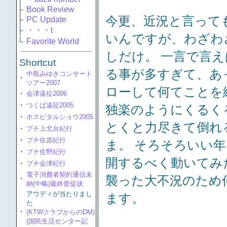
├
Book Review
今更、近況と言って
├
PC Update
├
・・・t
いんですが、わざわ
└
Favorite World
しだけ。 一言で言
Shortcut
る事が多すぎて、あ
中島みゆきコンサート
・
ツアー2007
ローして何てことを
・
会津遠征2006
・
つくば遠征2005
独楽のようにくるく
・
ホスピタルショウ2005
とくと力尽きて倒れ
・
プチ上北台紀行
・
プチ佐原紀行
ま。 そろそろいい
・
プチ佐野紀行
開するべく動いてみ
・
プチ会津紀行
電子消費者契約通信未
襲った大不況のため
・
納(中略)最終督促状
アウディが当たりまし
ます。
た
・
(KTWクラブからのDM)
(国民生活センター記