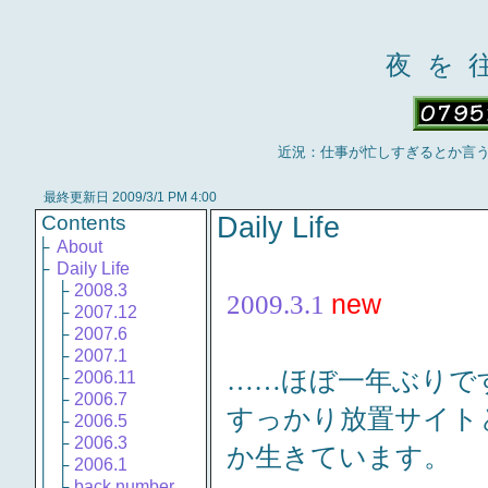
夜を
近況：仕事が忙しすぎるとか言
最終更新日 2009/3/1 PM 4:00
Contents
Daily Life
├
About
├
Daily Life
│
├
2008.3
2009.3.1
new
│
├
2007.12
│
├
2007.6
│
├
2007.1
……ほぼ一年ぶりで
│
├
2006.11
│
├
2006.7
すっかり放置サイト
│
├
2006.5
│
├
2006.3
か生きています。
│
├
2006.1
│
└
back number