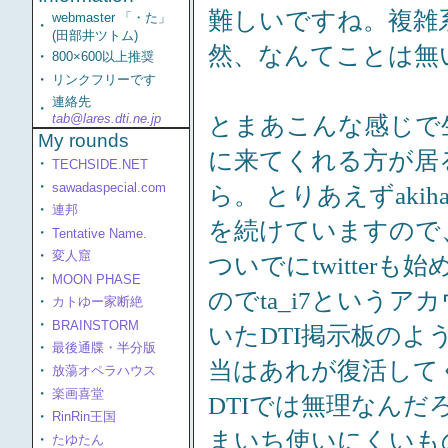
難しいですね。複雑
webmaster 「・た」
・
(田部井ツトム)
然、なんてことは無
・
800×600以上推奨
・
リンクフリーです
連絡先
・
tab@lares.dti.ne.jp
とまあこんな感じで
My rounds
に来てくれる方が居
・
TECHSIDE.NET
・
sawadaspecial.com
ら。 とりあえずakih
・
連邦
を続けていますので
・
Tentative Name.
・
変人窟
ついでにtwitter
・
MOON PHASE
のでta_i7という
・
カトゆー家断絶
・
BRAINSTORM
いたDTI掲示板の
・
最後通牒・半分版
当はあれが復活して
・
放蕩オペラハウス
・
楽画喜堂
DTIでは無理なん
・
RinRin王国
まいち使いにくいも
・
たゆたん